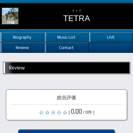
テトラ
TETRA
Biography
Music List
LIVE
Review
Contact
Review
総合評価
0.00
[
/ 0件 ]