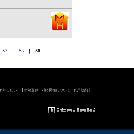
｜
57
｜
58
｜
59
kiに参加したい！
新規登録
対応機種について
利用規約