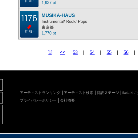
(1176)
1,937 pt
MUSIKA-HAUS
1176
Instrumental/ Rock/ Pops
東京都
(1178)
1,770 pt
[1]
<<
53
｜
54
｜
55
｜
56
アーティストランキング
アーティスト検索
特設ステージ
itada
プライバシーポリシー
会社概要