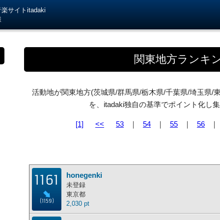
サイトitadaki
様
関東地方ランキ
活動地が関東地方(茨城県/群馬県/栃木県/千葉県/埼玉県/
を、itadaki独自の基準でポイント化
[1]
<<
53
｜
54
｜
55
｜
56
honegenki
1161
未登録
東京都
(1159)
2,030 pt