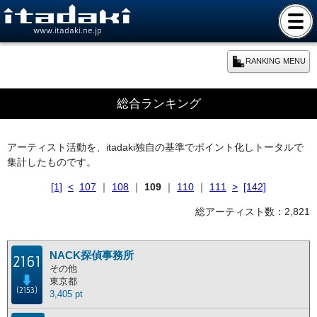
www.itadaki.ne.jp
RANKING MENU
期間別ランキング
総合ランキング
本日のランキング
アーティスト活動を、itadaki独自の基準でポイント化しトータルで
集計したものです。
週間ランキング
[1]
<
107
｜
108
｜
109
｜
110
｜
111
>
[142]
月間ランキング
総アーティスト数：2,821
年間ランキング
NACK探偵事務所
2161
その他
東京都
総合ランキング
(2153)
3,405 pt