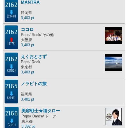
MANTRA
2162
主な活動地別ランキング
静岡県
(2148)
3,403 pt
主な活動地別に分けたランキングです。
ココロ
北海道
東北地方
関東地方
中部地方
2162
Pops/ Rock/ その他
近畿地方
中国地方
四国地方
九州地方
大阪府
(2177)
3,403 pt
海外
えくおとさず
2162
Pops/ Rock
東京都
ポイント獲得履歴
(2152)
3,403 pt
ポイント獲得履歴
ノラビトの旅
2165
福岡県
(2141)
3,401 pt
美容戦士★福タロー
2166
Pops/ Dance/ トーク
東京都
(2151)
3,392 pt