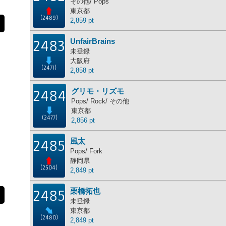
その他/ Pops
東京都
(2489)
2,859 pt
UnfairBrains
2483
未登録
大阪府
(2471)
2,858 pt
グリモ・リズモ
2484
Pops/ Rock/ その他
東京都
(2477)
2,856 pt
風太
2485
Pops/ Fork
静岡県
(2504)
2,849 pt
栗橋拓也
2485
未登録
東京都
(2480)
2,849 pt