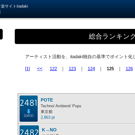
サイトitadaki
様
総合ランキン
アーティスト活動を、itadaki独自の基準でポイン
[1]
<<
122
｜
123
｜
124
｜
125
｜
126
POTE
2481
Techno/ Ambient/ Pops
東京都
(2472)
2,863 pt
K→NO
2482