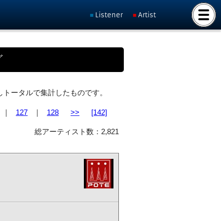
Listener
Artist
グ
ト化しトータルで集計したものです。
｜
127
｜
128
>>
[142]
総アーティスト数：2,821