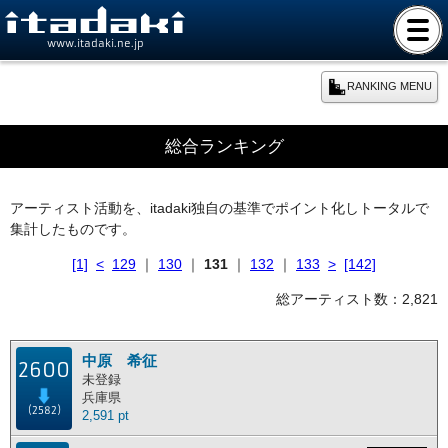
www.itadaki.ne.jp
RANKING MENU
期間別ランキング
総合ランキング
本日のランキング
アーティスト活動を、itadaki独自の基準でポイント化しトータルで
集計したものです。
週間ランキング
[1]
<
129
｜
130
｜
131
｜
132
｜
133
>
[142]
月間ランキング
総アーティスト数：2,821
年間ランキング
中原 希征
2600
未登録
兵庫県
総合ランキング
(2582)
2,591 pt