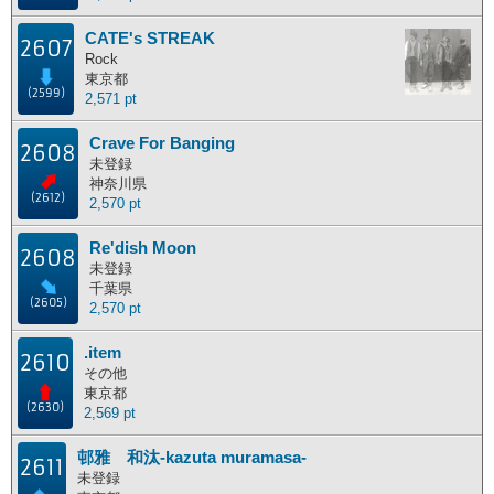
CATE's STREAK
2607
Rock
東京都
(2599)
2,571 pt
Crave For Banging
2608
未登録
神奈川県
(2612)
2,570 pt
Re'dish Moon
2608
未登録
千葉県
(2605)
2,570 pt
.item
2610
その他
東京都
(2630)
2,569 pt
邨雅 和汰-kazuta muramasa-
2611
未登録