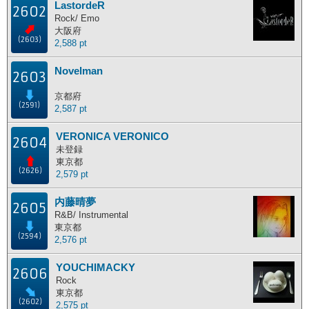
LastordeR
2602
主な活動地別ランキング
Rock/ Emo
大阪府
(2603)
2,588 pt
主な活動地別に分けたランキングです。
Novelman
北海道
東北地方
関東地方
中部地方
2603
近畿地方
中国地方
四国地方
九州地方
京都府
(2591)
2,587 pt
海外
VERONICA VERONICO
2604
未登録
東京都
ポイント獲得履歴
(2626)
2,579 pt
ポイント獲得履歴
内藤晴夢
2605
R&B/ Instrumental
東京都
(2594)
2,576 pt
YOUCHIMACKY
2606
Rock
東京都
(2602)
2,575 pt