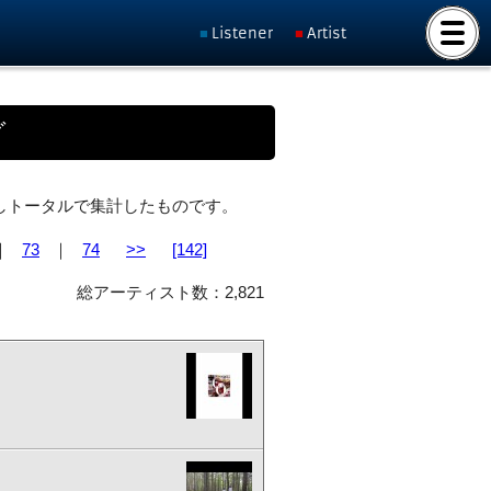
Listener
Artist
グ
ト化しトータルで集計したものです。
｜
73
｜
74
>>
[142]
総アーティスト数：2,821