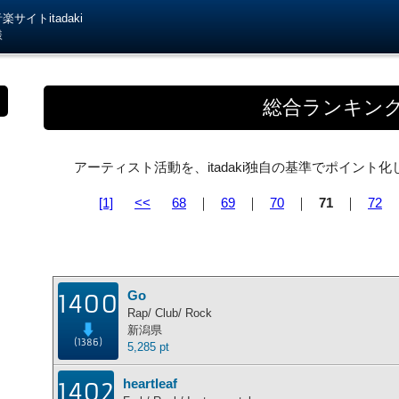
サイトitadaki
様
総合ランキン
アーティスト活動を、itadaki独自の基準でポイン
[1]
<<
68
｜
69
｜
70
｜
71
｜
72
Go
1400
Rap/ Club/ Rock
新潟県
(1386)
5,285 pt
heartleaf
1402