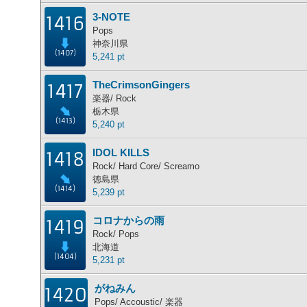
3-NOTE
1416
Pops
神奈川県
(1407)
5,241 pt
TheCrimsonGingers
1417
楽器/ Rock
栃木県
(1413)
5,240 pt
IDOL KILLS
1418
Rock/ Hard Core/ Screamo
徳島県
(1414)
5,239 pt
コロナからの雨
1419
Rock/ Pops
北海道
(1404)
5,231 pt
がねみん
1420
Pops/ Accoustic/ 楽器