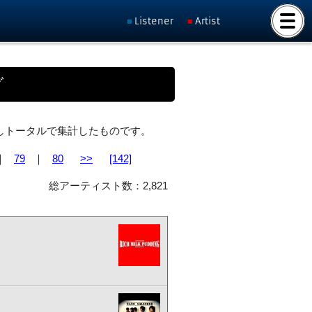
Listener
Artist
グ
ト化しトータルで集計したものです。
｜
79
｜
80
>>
[142]
総アーティスト数：2,821