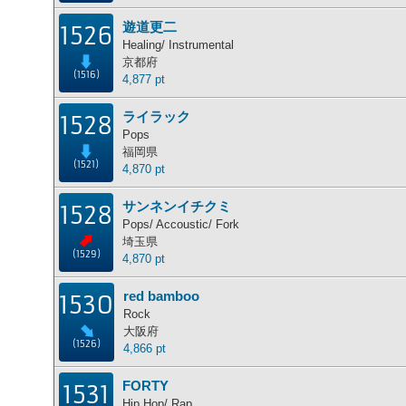
遊道更二
1526
Healing/ Instrumental
京都府
(1516)
4,877 pt
ライラック
1528
Pops
福岡県
(1521)
4,870 pt
サンネンイチクミ
1528
Pops/ Accoustic/ Fork
埼玉県
(1529)
4,870 pt
red bamboo
1530
Rock
大阪府
(1526)
4,866 pt
FORTY
1531
Hip Hop/ Rap