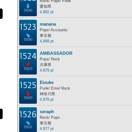
Rock/ Pops/ Punk
愛知県
(1514)
4,892 pt
manana
1523
Pops/ Accoustic
東京都
(1518)
4,889 pt
AMBASSADOR
1524
Pops/ Rock
兵庫県
(1527)
4,879 pt
Eisuke
1525
Punk/ Emo/ Rock
神奈川県
(1537)
4,878 pt
seraph
1526
Rock/ Pops
東京都
(1521)
4,877 pt