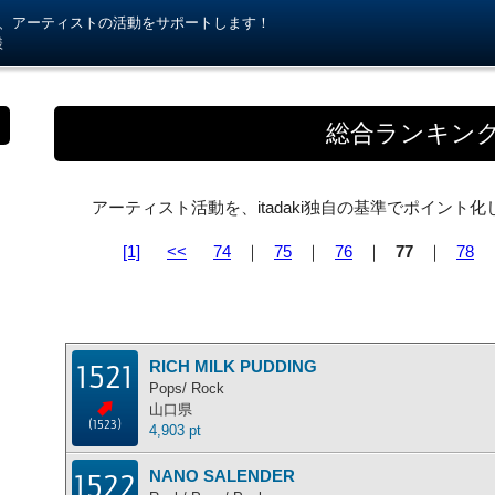
kiが、アーティストの活動をサポートします！
様
総合ランキン
アーティスト活動を、itadaki独自の基準でポイン
[1]
<<
74
｜
75
｜
76
｜
77
｜
78
RICH MILK PUDDING
1521
Pops/ Rock
山口県
(1523)
4,903 pt
NANO SALENDER
1522