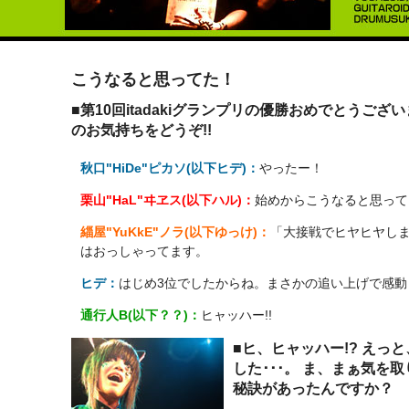
こうなると思ってた！
■第10回itadakiグランプリの優勝おめでとうござ
のお気持ちをどうぞ!!
秋口"HiDe"ピカソ(以下ヒデ)：
やったー！
栗山"HaL"ヰヱス(以下ハル)：
始めからこうなると思って
緇屋"YuKkE"ノラ(以下ゆっけ)：
「大接戦でヒヤヒヤし
はおっしゃってます。
ヒデ：
はじめ3位でしたからね。まさかの追い上げで感動
通行人B(以下？？)：
ヒャッハー!!
■ヒ、ヒャッハー!? え
した･･･。 ま、まぁ気を
秘訣があったんですか？