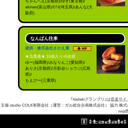
ちゃんへえ(京都府)/ゆず(東京都)/
akinao(富山県)/ﾋﾅｺ(埼玉県)/あんな(大
阪府)
なんばん往来
提供：株式会社さかえ屋
★当選者★ 16個入り×5名様
ゆー(福岡県)/みなりんご(愛知県)/
ありさ(京都府)/月影@ショウジ(広島
県)/
もえぴー(三重県)
｢itadakiグランプリ｣は
音楽サイトi
主催:studio COLK有限会社（運営：ガル総合企画株式会社） 協力
nn