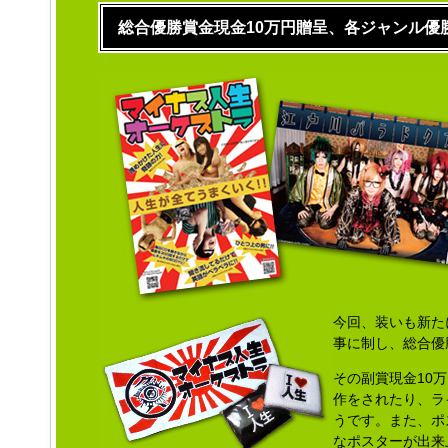
総合優勝賞金現金10万円贈呈、各ジャンル優
今回、装いも新たに
事に制し、総合優
その副賞現金10
作をされたり、ラ
うです。また、ポ
なポスターが出来