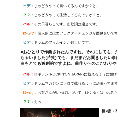
ヒデ：
じゃどうやって書いてるんですか？と。
？？：
じゃどうやって生活してるんですか？と。
ハル：
その日暮らしです。あ歌詞は適当です。
ゆっけ：
個人的にはエフェクターチェンジが面倒臭いで
ヒデ：
ドラムのフィルインが難しいです。
■おひとりで作曲されたんですね。それにしても、
ちゃいました(苦笑) でも、まだまだお聞きしたい
曲もとても独創的ですよね。曲作りへのこだわりや
ハル：
ロキノン(ROCKIN'ON JAPAN)に載れるよう
ヒデ：
ドラムマガジンにソロで載れるように頑張ってま
ゆっけ：
お客さんがいっぱいついて、ゆくゆくはhide
？？：
えっ…
目標・