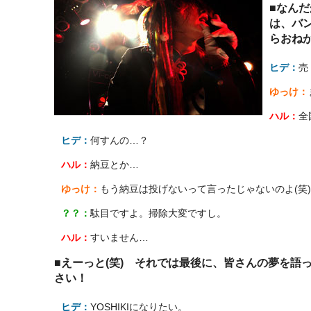
■なんだ
は、バ
らおね
ヒデ：
売
ゆっけ：
ハル：
全
ヒデ：
何すんの…？
ハル：
納豆とか…
ゆっけ：
もう納豆は投げないって言ったじゃないのよ(笑)
？？：
駄目ですよ。掃除大変ですし。
ハル：
すいません…
■えーっと(笑) それでは最後に、皆さんの夢を語
さい！
ヒデ：
YOSHIKIになりたい。