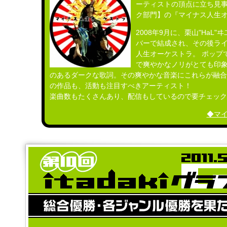
ーティストの頂点に立ち見
ク部門】の『マイナス人生オー
2008年9月に、栗山"HaL"
バーで結成され、その後ライ
人生オーケストラ。 ポップ
で爽やかなノリがとても印象的
のあるダークな歌詞。その爽やかな音楽にこれらが融合
の作品も、活動も注目すべきアーティスト！
楽曲数もたくさんあり、配信もしているので要チェック
◆マ