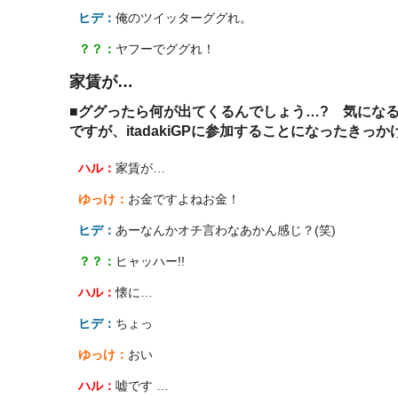
ヒデ：
俺のツイッターググれ。
？？：
ヤフーでググれ！
家賃が…
■ググったら何が出てくるんでしょう…? 気になる
ですが、itadakiGPに参加することになったき
ハル：
家賃が…
ゆっけ：
お金ですよねお金！
ヒデ：
あーなんかオチ言わなあかん感じ？(笑)
？？：
ヒャッハー!!
ハル：
懐に…
ヒデ：
ちょっ
ゆっけ：
おい
ハル：
嘘です …