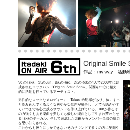
Original Smil
作品：my way 活
Vo.のTaka、Gt.のJun、Ba.のHiro、Dr.のRobの4人で2003年に結
成されたロックバンドOriginal Smile Show。関西を中心に精力
的に活動を行っているアーティスト。
男性的なロックなメロディーに、Takaの透明感があり、体にすっ
と染み込んでくるような爽やかな歌声が融合し、とても聴きやす
くいつまでも心に残るサウンドを作り上げている。Junが作るそ
の力強くもある楽曲を美しくも優しい楽曲として生まれ変わらせ
るTakaのボーカル、そして完成した楽曲からメンバー全員の底力
を思い知らされる。
これからも彼らにしかできないそのサウンドで多くの方に笑顔や