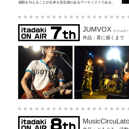
感動を与えることが出来る安定感のあるアーティストである。
JUMVOX
(ジャムボッ
作品：君に届くまで 
MusicCircuLat