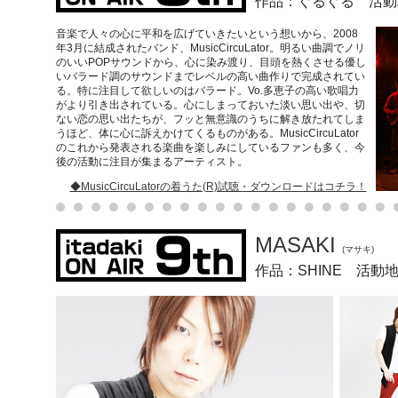
作品：ぐるぐる 活動
音楽で人々の心に平和を広げていきたいという想いから、2008
年3月に結成されたバンド、MusicCircuLator。明るい曲調でノリ
のいいPOPサウンドから、心に染み渡り、目頭を熱くさせる優し
いバラード調のサウンドまでレベルの高い曲作りで完成されてい
る。特に注目して欲しいのはバラード。Vo.多恵子の高い歌唱力
がより引き出されている。心にしまっておいた淡い思い出や、切
ない恋の思い出たちが、フッと無意識のうちに解き放たれてしま
うほど、体に心に訴えかけてくるものがある。MusicCircuLator
のこれから発表される楽曲を楽しみにしているファンも多く、今
後の活動に注目が集まるアーティスト。
◆MusicCircuLatorの着うた(R)試聴・ダウンロードはコチラ！
MASAKI
(マサキ)
作品：SHINE 活動