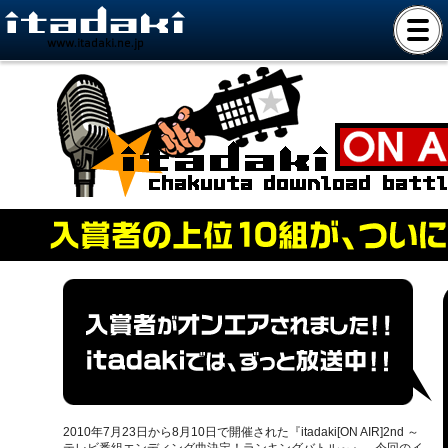
www.itadaki.ne.jp
2010年7月23日から8月10日で開催された『itadaki[ON AIR]2nd ～