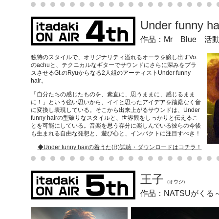
Under funny ha
作品：Mr Blue 
独特のスタイルで、オリジナリティ溢れるオーラを醸し出すVo.
のachuと、テクニカルなギターでサウンドにさらに深みをプラ
スさせるGt.のRyuからなる2人組のアーティストUnder funny
hair。
「自分たちの感じたものを、素直に、思うままに、感じるまま
に！」という強い思いから、イイと思ったアイデアを躊躇なく音
に変換し表現している。そこから出来上がるサウンドは、Under
funny hairの型破りなスタイルと、世界観をしっかりと伝えるこ
とを可能にしている。音楽を思う存分に楽しんでいる彼らの今後
も生まれる自由な発想と、遊び心と、インパクトに注目すべき！
◆Under funny hairの着うた(R)試聴・ダウンロードはコチラ！
王子
(オウジ)
作品：NATSUがく