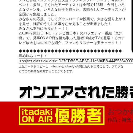
テレビ番組エンディング曲決定！ランキングバトル～』。今回のイ
ベントに参加してくれたアーティストは全部で123組！今回もいろ
んなジャンル、いろんな個性を持った、素晴らしいアーティストが
全国から集結しました。
みなさんの応援、そしてダウンロードや投票で、大きな盛り上がり
を見せ、好評のうちに終幕をむかえることが出来ました！
みなさん本当にありがと～！！
2010年9月22日TNC（テレビ西日本）のバラエティー番組「九州
魂」で、見事ON AIR権を勝ち取った勝者10組がTVで登場！そのテ
レビ放送をitadakiでも紹介。ファンやリスナーは要チェック！！
◆◆◆◆◆◆◆◆◆◆◆◆◆◆◆◆◆◆◆◆◆◆◆◆◆◆◆◆◆
埋め込みコード：
上記コードをコピーし、<body>と</body>の間に貼り付けることで、ブログな
どでこの動画を紹介することができます。
おつか
作品：海蛍