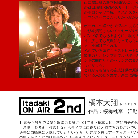
山口県出身の杉本拓朗(Vo.Gt)
の鎌田瑞輝(key)のスリーピー
のポロシャツで統一されたスタ
ーマンスへのこだわりがうかが
ボーカルの軽やかで深みのある
ル杉本拓朗さんのメッセージや
バンド名でもあるように、聴く
う、少しでも笑顔になってもら
ま」を届けてくれる。
抱えている気持ちをストレート
歌唱力と、シンプルでよりボー
ンドの曲作りとのバランスの良
うかがえる。
これからも彼らの音楽活動の原
ている人の心を癒す」楽曲に期
橋本大翔
(ハシモトタ
作品：桜梅桃李 活動
15歳から独学で音楽と歌唱力を身につけてきた橋本大翔。常に自分の
「意味」を考え、模索しながらライブに曲作りにと持てる力を注いでい
過去に自衛隊に入隊していたという珍しい経歴を持つアーティストだが
の鍛えられた歌声は見事なパワーボイスとなってリスナーたちを魅了し