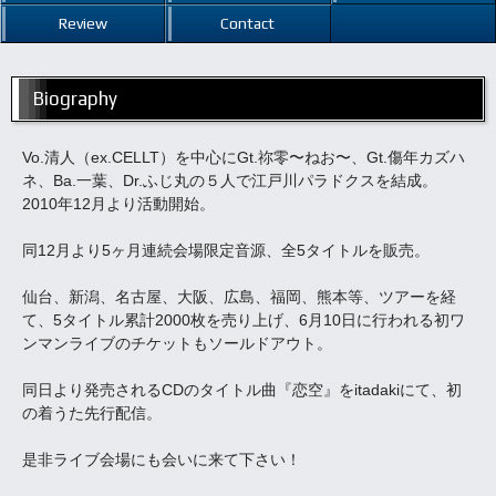
Review
Contact
Biography
Vo.清人（ex.CELLT）を中心にGt.祢零〜ねお〜、Gt.傷年カズハ
ネ、Ba.一葉、Dr.ふじ丸の５人で江戸川パラドクスを結成。
2010年12月より活動開始。
同12月より5ヶ月連続会場限定音源、全5タイトルを販売。
仙台、新潟、名古屋、大阪、広島、福岡、熊本等、ツアーを経
て、5タイトル累計2000枚を売り上げ、6月10日に行われる初ワ
ンマンライブのチケットもソールドアウト。
同日より発売されるCDのタイトル曲『恋空』をitadakiにて、初
の着うた先行配信。
是非ライブ会場にも会いに来て下さい！