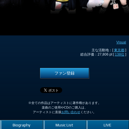
Visual
主な活動地：[
東京都
]
総合評価：27,806 pt [
138位
]
ファン登録
※全ての作品はアーティストに著作権があります。
楽曲のご使用やCDのご購入は、
アーティストに直接
お問い合わせ
ください。
Biography
Music List
LIVE