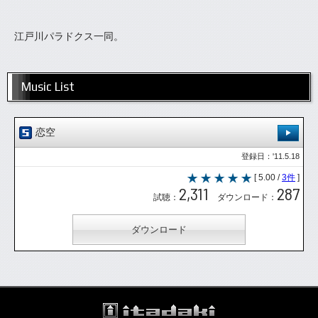
江戸川パラドクス一同。
Music List
恋空
登録日：'11.5.18
[ 5.00 /
3件
]
2,311
287
試聴：
ダウンロード：
ダウンロード