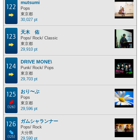
mutsumi
122
主な活動地別ランキング
Pops
東京都
30,027 pt
主な活動地別に分けたランキングです。
天木 佑
北海道
東北地方
関東地方
中部地方
123
Pops/ Rock/ Classic
近畿地方
中国地方
四国地方
九州地方
東京都
29,910 pt
海外
DRIVE MONE\
124
Punk/ Rock/ Pops
東京都
ポイント獲得履歴
29,703 pt
ポイント獲得履歴
おり〜ぶ
125
Pops
東京都
(126)
29,596 pt
ガムシャランナー
126
Pops/ Rock
大分県
(125)
29,590 pt