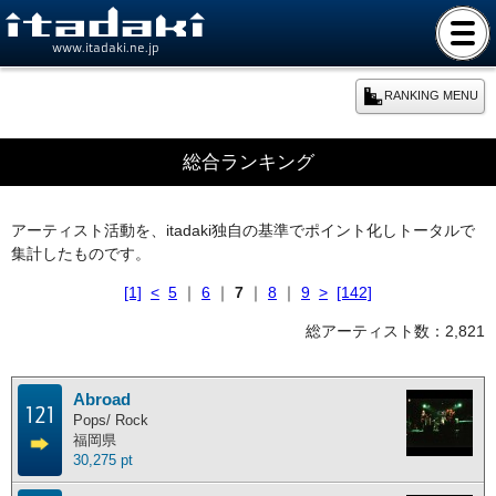
www.itadaki.ne.jp
RANKING MENU
期間別ランキング
総合ランキング
本日のランキング
アーティスト活動を、itadaki独自の基準でポイント化しトータルで
集計したものです。
週間ランキング
[1]
<
5
｜
6
｜
7
｜
8
｜
9
>
[142]
月間ランキング
総アーティスト数：2,821
年間ランキング
Abroad
121
Pops/ Rock
福岡県
総合ランキング
30,275 pt