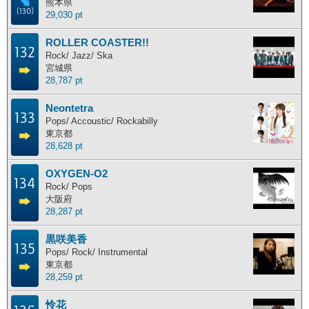
熊本県
(130)
29,030 pt
ROLLER COASTER!!
132
Rock/ Jazz/ Ska
宮城県
28,787 pt
Neontetra
133
Pops/ Accoustic/ Rockabilly
東京都
28,628 pt
OXYGEN-O2
134
Rock/ Pops
大阪府
28,287 pt
黒咲美香
135
Pops/ Rock/ Instrumental
東京都
28,259 pt
怜花