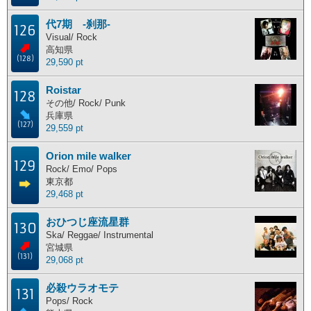
代7期 -刹那-
126
Visual/ Rock
高知県
(128)
29,590 pt
Roistar
128
その他/ Rock/ Punk
兵庫県
(127)
29,559 pt
Orion mile walker
129
Rock/ Emo/ Pops
東京都
29,468 pt
おひつじ座流星群
130
Ska/ Reggae/ Instrumental
宮城県
(131)
29,068 pt
必殺ウラオモテ
131
Pops/ Rock