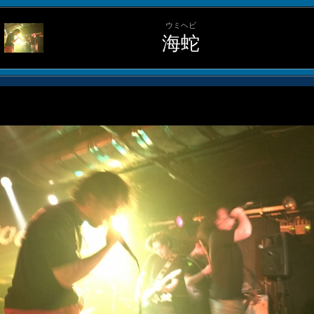
ウミヘビ
海蛇