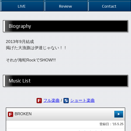
LIVE
Review
Contact
Biography
2013年9月結成
掲げた大漁旗は伊達じゃない！！
それが海蛇RockでSHOW!!!
Music List
フル楽曲
/
ショート楽曲
BROKEN
登録日：'15.5.25