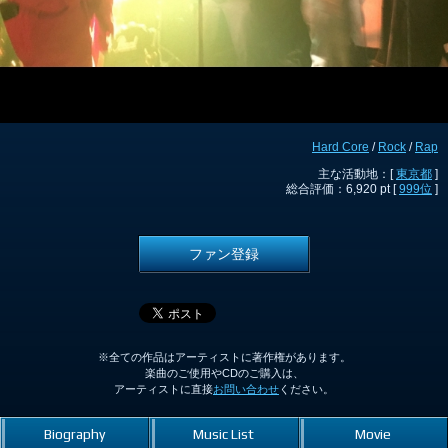
Hard Core
/
Rock
/
Rap
主な活動地：[
東京都
]
総合評価：6,920 pt [
999位
]
ファン登録
※全ての作品はアーティストに著作権があります。
楽曲のご使用やCDのご購入は、
アーティストに直接
お問い合わせ
ください。
Biography
Music List
Movie