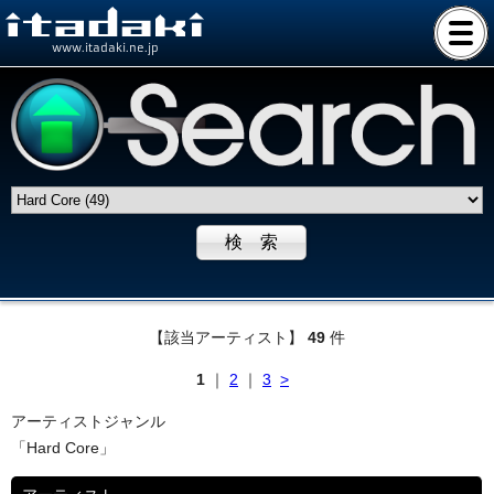
www.itadaki.ne.jp
【該当アーティスト】
49
件
1
｜
2
｜
3
>
アーティストジャンル
「Hard Core」