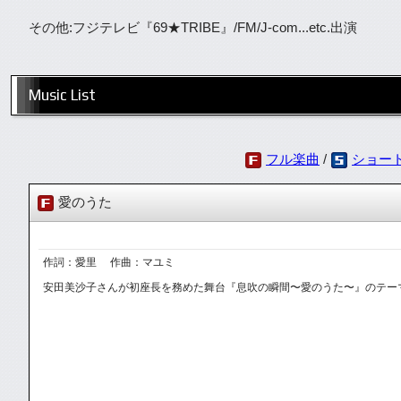
その他:フジテレビ『69★TRIBE』/FM/J-com...etc.出演
Music List
フル楽曲
/
ショー
愛のうた
作詞：愛里 作曲：マユミ
安田美沙子さんが初座長を務めた舞台『息吹の瞬間〜愛のうた〜』のテー