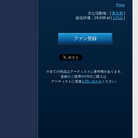
Pops
主な活動地：[
東京都
]
総合評価：29,638 pt [
125位
]
ファン登録
※全ての作品はアーティストに著作権があります。
楽曲のご使用やCDのご購入は、
アーティストに直接
お問い合わせ
ください。