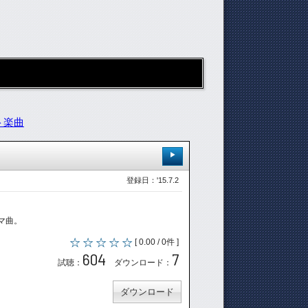
ト楽曲
登録日：'15.7.2
マ曲。
[ 0.00 / 0件 ]
604
7
試聴：
ダウンロード：
ダウンロード