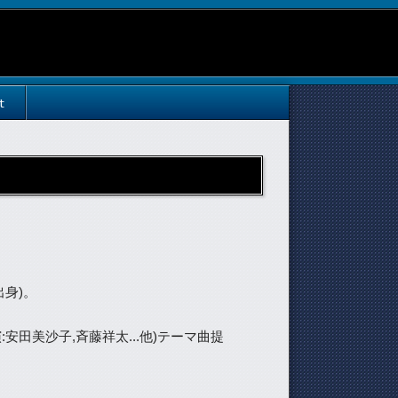
t
出身)。
安田美沙子,斉藤祥太...他)テーマ曲提