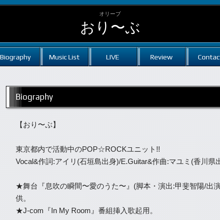
オリーブ
おり〜ぶ
Biography
Music List
LIVE
Review
Contac
Biography
【おり〜ぶ】
東京都内で活動中のPOP☆ROCKユニット!!
Vocal&作詞:アイリ(石垣島出身)/E.Guitar&作曲:マユミ(香川県
★舞台『息吹の瞬間〜愛のうた〜』(脚本・演出:甲斐智陽/出演:
供。
★J-com『In My Room』番組挿入歌起用。