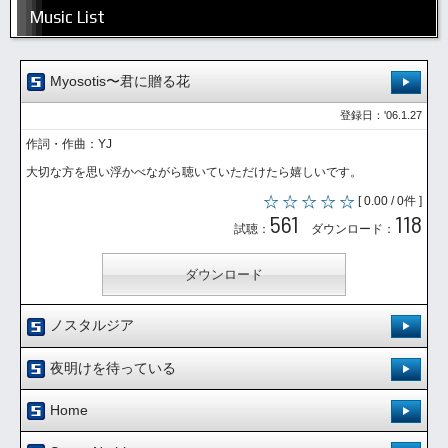
Music List
Myosotis〜君に贈る花
登録日：'06.1.27
作詞・作曲：YJ
大切な方を思い浮かべながら聴いていただけたら嬉しいです。
[ 0.00 / 0件 ]
561
118
試聴：
ダウンロード：
ダウンロード
ノスタルジア
登録日：'06.4.5
夜明けを待っている
作詞：mic&YJ 作曲：YJ
登録日：'06.4.5
Home
ジャジーでポップなTRIUNITY初のオリジナルナンバー。
作詞：mic 作曲：YJ
登録日：'06.4.5
[ 0.00 / 0件 ]