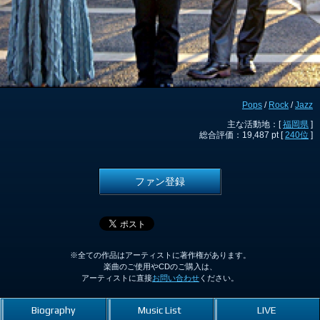
Pops
/
Rock
/
Jazz
主な活動地：[
福岡県
]
総合評価：19,487 pt [
240位
]
ファン登録
※全ての作品はアーティストに著作権があります。
楽曲のご使用やCDのご購入は、
アーティストに直接
お問い合わせ
ください。
Biography
Music List
LIVE