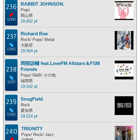
RABBIT JOHNSON.
236
Pops
岡山県
(239)
19,662 pt
Richard Roe
237
Rock/ Pops/ Metal
大阪府
(236)
19,564 pt
岡部諒輔 feat.LoveFM Allstars＆FSM
238
Friends
Pops/ R&B/ その他
福岡県
(237)
19,542 pt
SnugField
239
Rock
愛知県
(238)
19,514 pt
TRIUNITY
240
Pops/ Rock/ Jazz