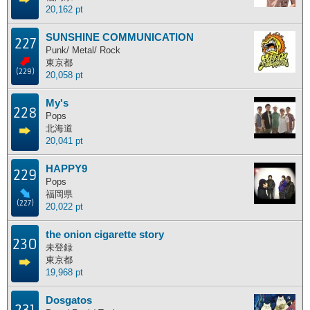
20,162 pt
SUNSHINE COMMUNICATION
227
Punk/ Metal/ Rock
東京都
(229)
20,058 pt
My's
228
Pops
北海道
20,041 pt
HAPPY9
229
Pops
福岡県
(227)
20,022 pt
the onion cigarette story
230
未登録
東京都
19,968 pt
Dosgatos