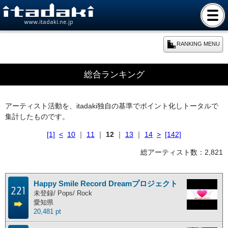
www.itadaki.ne.jp
RANKING MENU
期間別ランキング
総合ランキング
本日のランキング
アーティスト活動を、itadaki独自の基準でポイント化しトータルで
集計したものです。
週間ランキング
[1]
<
10
｜
11
｜
12
｜
13
｜
14
>
[142]
月間ランキング
総アーティスト数：2,821
年間ランキング
Happy Smile Record Dreamプロジェクト
221
未登録/ Pops/ Rock
愛知県
総合ランキング
20,481 pt