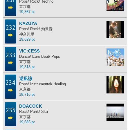
231
Pops/ Rock/ Techno
東京都
19,867 pt
KAZUYA
232
Pops/ Rock/ 効果音
神奈川県
19,829 pt
VIC:CESS
233
Dance/ Euro Beat/ Pops
東京都
19,818 pt
逆凪諒
234
Pops/ Instrumental/ Healing
東京都
19,716 pt
DOACOCK
235
Rock/ Punk/ Ska
東京都
19,685 pt