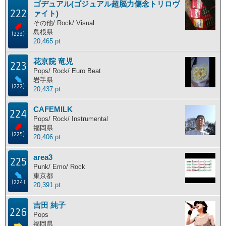
ゴヂュアル(ゴジュアル超脳力傷念トリロヴ
222
ァイト)
主な活動地別ランキング
その他/ Rock/ Visual
島根県
主な活動地別に分けたランキングです。
(223)
20,465 pt
北海道
東北地方
関東地方
中部地方
花京院 竜児
223
近畿地方
中国地方
四国地方
九州地方
Pops/ Rock/ Euro Beat
岩手県
(222)
海外
20,437 pt
CAFEMILK
224
Pops/ Rock/ Instrumental
ポイント獲得履歴
福岡県
(225)
20,406 pt
ポイント獲得履歴
area3
225
Punk/ Emo/ Rock
東京都
(224)
20,391 pt
吉田 純子
226
Pops
福岡県