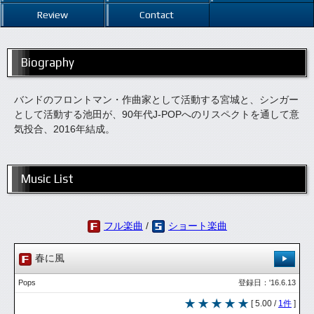
Review
Contact
Biography
バンドのフロントマン・作曲家として活動する宮城と、シンガー
として活動する池田が、90年代J-POPへのリスペクトを通して意
気投合、2016年結成。
Music List
フル楽曲
/
ショート楽曲
春に風
Pops
登録日：'16.6.13
[ 5.00 /
1件
]