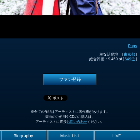
Pops
主な活動地：[
東京都
]
総合評価：9,469 pt [
649位
]
ファン登録
※全ての作品はアーティストに著作権があります。
楽曲のご使用やCDのご購入は、
アーティストに直接
お問い合わせ
ください。
Biography
Music List
LIVE