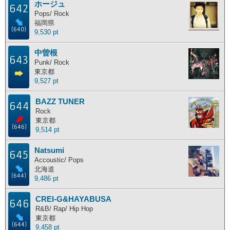
ホージュ
642
主な活動地別ランキング
Pops/ Rock
福岡県
(640)
9,530 pt
主な活動地別に分けたランキングです。
中曽根
北海道
東北地方
関東地方
中部地方
643
Punk/ Rock
近畿地方
中国地方
四国地方
九州地方
東京都
9,527 pt
海外
BAZZ TUNER
644
Rock
東京都
ポイント獲得履歴
(646)
9,514 pt
ポイント獲得履歴
Natsumi
645
Accoustic/ Pops
北海道
(644)
9,486 pt
CREI-G&HAYABUSA
646
R&B/ Rap/ Hip Hop
東京都
(644)
9,458 pt