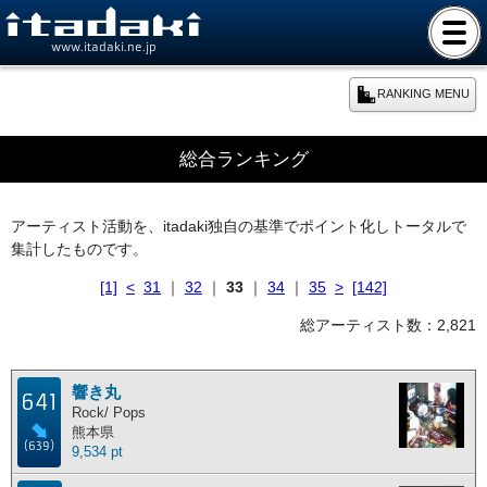
www.itadaki.ne.jp
RANKING MENU
期間別ランキング
総合ランキング
本日のランキング
アーティスト活動を、itadaki独自の基準でポイント化しトータルで
集計したものです。
週間ランキング
[1]
<
31
｜
32
｜
33
｜
34
｜
35
>
[142]
月間ランキング
総アーティスト数：2,821
年間ランキング
響き丸
641
Rock/ Pops
熊本県
総合ランキング
(639)
9,534 pt