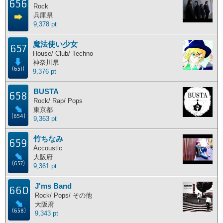
656
Rock
兵庫県
9,378 pt
魔法使い少女
657
House/ Club/ Techno
神奈川県
(651)
9,376 pt
BUSTA
658
Rock/ Rap/ Pops
東京都
(654)
9,363 pt
竹ちなみ
659
Accoustic
大阪府
(657)
9,361 pt
J'ms Band
660
Rock/ Pops/ その他
大阪府
(658)
9,343 pt