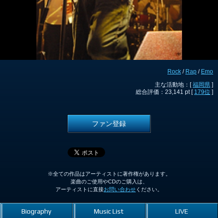
Rock
/
Rap
/
Emo
主な活動地：[
福岡県
]
総合評価：23,141 pt [
179位
]
ファン登録
※全ての作品はアーティストに著作権があります。
楽曲のご使用やCDのご購入は、
アーティストに直接
お問い合わせ
ください。
Biography
Music List
LIVE