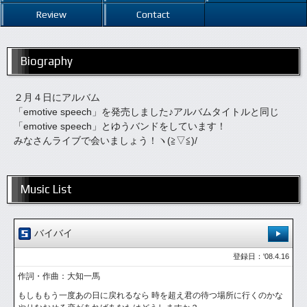
Review
Contact
Biography
２月４日にアルバム
「emotive speech」を発売しました♪アルバムタイトルと同じ
「emotive speech」とゆうバンドをしています！
みなさんライブで会いましょう！ヽ(≧▽≦)/
Music List
バイバイ
登録日：'08.4.16
作詞・作曲：大知一馬
もしももう一度あの日に戻れるなら 時を超え君の待つ場所に行くのかな