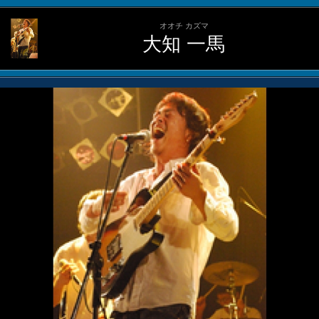
オオチ カズマ
大知 一馬