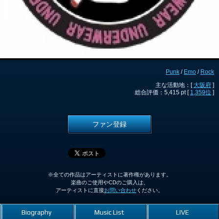
Punk
/
Emo
/
Rock
主な活動地：[
大阪府
]
総合評価：5,415 pt [
1,359位
]
ファン登録
※全ての作品はアーティストに著作権があります。
楽曲のご使用やCDのご購入は、
アーティストに直接
お問い合わせ
ください。
Biography
Music List
LIVE