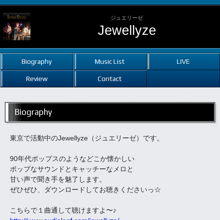
ジュエリーゼ
Jewellyze
Biography
Music List
LIVE
Review
Contact
Biography
東京で活動中のJewellyze（ジュエリーゼ）です。
90年代ポップスのようなどこか懐かしい
ポップなサウンドとキャッチーなメロと
甘い声で聞き手を魅了します。
ぜひぜひ、ダウンロードしてお聴きくださいっ☆
こちらで１曲通して聴けますよ〜♪