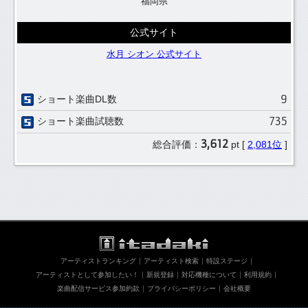
福岡県
公式サイト
水月 シオン 公式サイト
9
ショート楽曲DL数
735
ショート楽曲試聴数
3,612
総合評価：
pt [
2,081位
]
アーティストランキング
アーティスト検索
特設ステージ
アーティストとして参加したい！
新規登録
対応機種について
利用規約
楽曲配信サービス参加約款
プライバシーポリシー
会社概要