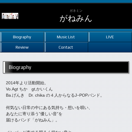
ガネミン
がねみん
Biography
Music List
LIVE
Review
Contact
Biography
2014年より活動開始。
Vo.Agt ちか gt,かいくん
Ba.げんき Dr. chika の４人からなるJ−POPバンド。
何気ない日常の中にある気持ち・想いを唄い、
あなたに寄り添う”優しい音”を
届けるバンド「がねみん」。