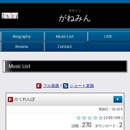
ガネミン
がねみん
Biography
Music List
LIVE
Review
Contact
Music List
フル楽曲
/
ショート楽曲
かくれんぼ
登録日：'15.10.9
[ 0.00 / 0件 ]
270
2
試聴：
ダウンロード：