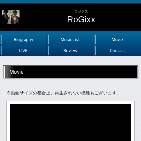
ロジクス
RoGixx
Biography
Music List
Movie
LIVE
Review
Contact
Movie
※動画サイズの都合上、再生されない機種もございます。