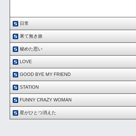
日常
果て無き旅
作詞・作曲：KUROCHAN
秘めた思い
当BAND「The Shakes」のLIVE用に”出囃子”的な曲が必要ではないかと
作詞・作曲：KUROCHAN
す。必聴です！！
LOVE
人生は「終わる事の無い・果て無き旅」・・・・そんな思いを「素直に」書いた一曲です
作詞・作曲：KUROCHAN
聴です！！
GOOD BYE MY FRIEND
辛かった時期に、現状からただただ「早く抜け出したい!!」・・そんな思いを込め
作詞・作曲：KUROCHAN
です！！
STATION
強い思いを込めて作った一曲です。現在の「The Shakes」唯一のLove bal
作詞・作曲：KUROCHAN
FUNNY CRAZY WOMAN
とある「辛い別れ」を経験した時、心の中から湧き上がってきた曲、それがこの「G
作詞・作曲：KUROCHAN
「思い入れ」の強い一曲です。必聴です！！
星がひとつ消えた
現在の当BAND「THe Shakes」を代表する、「疾走感」に満ち溢れた一
作詞・作曲：KUROCHAN
現在の当BAND「The Shakes」のオリジナル楽曲中、最も「Rock色」
作詞・作曲：KUROCHAN