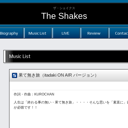
ザ・シェイクス
The Shakes
Biography
Music List
LIVE
Review
Contac
Music List
果て無き旅（itadaki ON AIR バージョン）
作詞・作曲：KUROCHAN
人生は「終わる事の無い・果て無き旅」・・・・そんな思いを「素直に」書いた一曲で
が必聴です！！