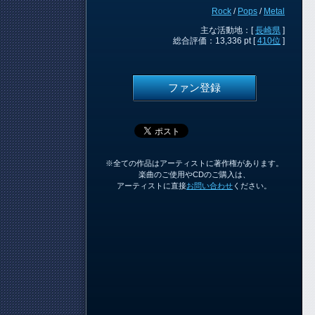
Rock
/
Pops
/
Metal
主な活動地：[
長崎県
]
総合評価：13,336 pt [
410位
]
ファン登録
※全ての作品はアーティストに著作権があります。
楽曲のご使用やCDのご購入は、
アーティストに直接
お問い合わせ
ください。