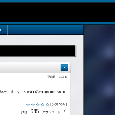
t
登録日：'10.3.5
す。SHINPEI君のHigh Tone Voice
[ 0.00 / 0件 ]
385
4
試聴：
ダウンロード：