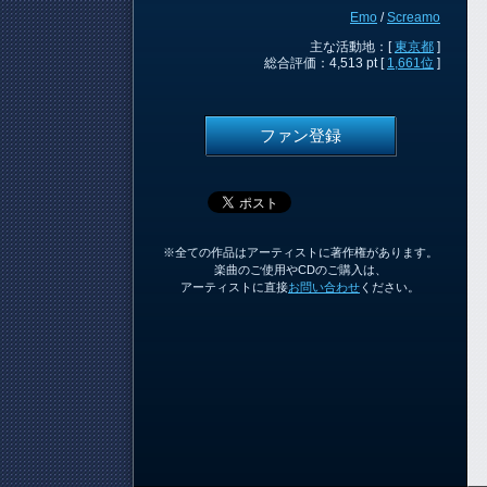
Emo
/
Screamo
主な活動地：[
東京都
]
総合評価：4,513 pt [
1,661位
]
ファン登録
※全ての作品はアーティストに著作権があります。
楽曲のご使用やCDのご購入は、
アーティストに直接
お問い合わせ
ください。