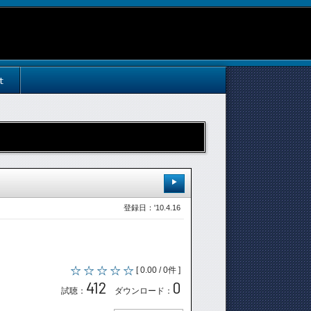
t
登録日：'10.4.16
[ 0.00 / 0件 ]
412
0
試聴：
ダウンロード：