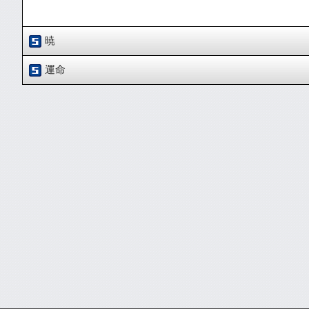
暁
運命
作詞・作曲：EL BUTTLE JAM
ライブ音源