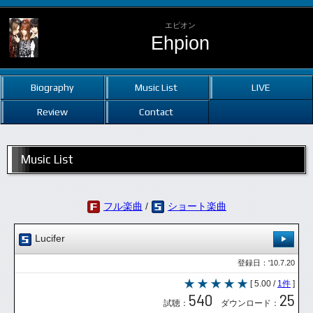
エピオン
Ehpion
Biography
Music List
LIVE
Review
Contact
Music List
フル楽曲
/
ショート楽曲
Lucifer
登録日：'10.7.20
[ 5.00 /
1件
]
540
25
試聴：
ダウンロード：