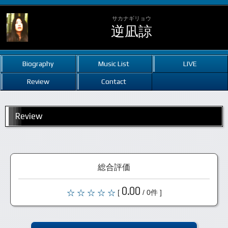
サカナギリョウ
逆凪諒
Biography
Music List
LIVE
Review
Contact
Review
総合評価
0.00
[
/ 0件 ]