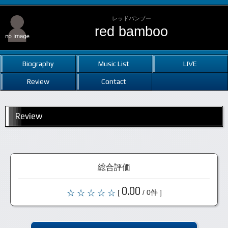
レッドバンブー
red bamboo
Biography
Music List
LIVE
Review
Contact
Review
総合評価
0.00
[
/ 0件 ]