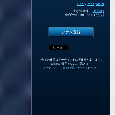
Rock
/
Pops
/
Metal
主な活動地：[
東京都
]
総合評価：59,932 pt [
56位
]
ファン登録
※全ての作品はアーティストに著作権があります。
楽曲のご使用やCDのご購入は、
アーティストに直接
お問い合わせ
ください。