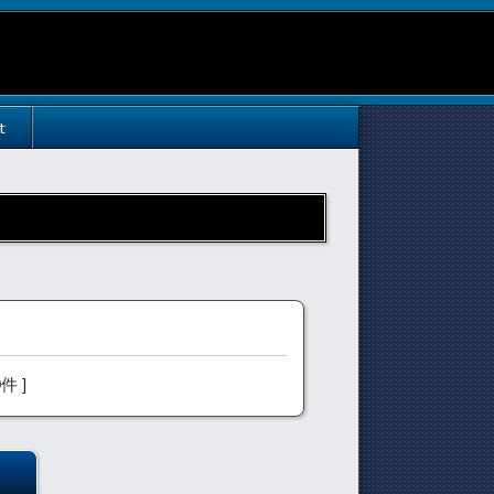
t
0件 ]