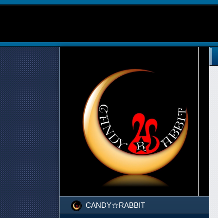
CANDY☆RABBIT