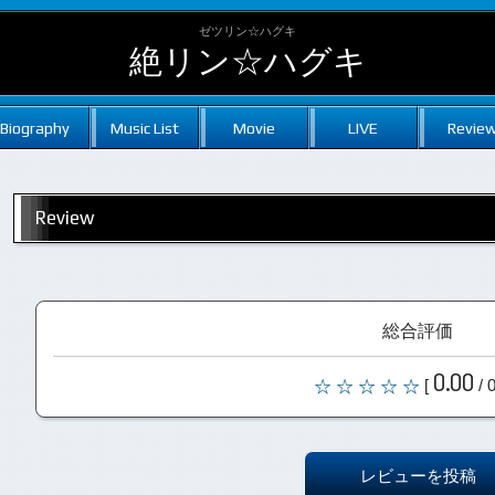
ゼツリン☆ハグキ
絶リン☆ハグキ
Biography
Music List
Movie
LIVE
Revie
Review
総合評価
0.00
[
/ 
レビューを投稿