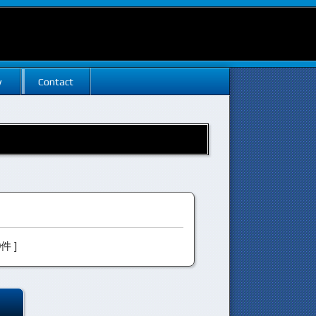
w
Contact
0件 ]