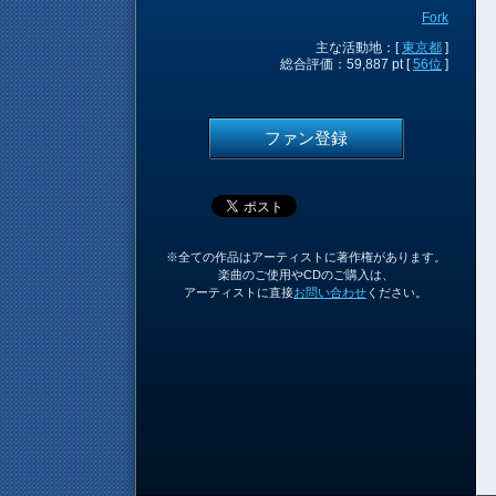
Fork
主な活動地：[
東京都
]
総合評価：59,887 pt [
56位
]
ファン登録
※全ての作品はアーティストに著作権があります。
楽曲のご使用やCDのご購入は、
アーティストに直接
お問い合わせ
ください。