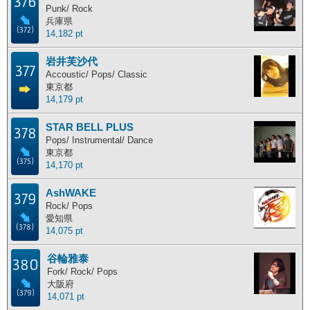
376
Punk/ Rock
兵庫県
(372)
14,182 pt
岩井芙沙代
377
Accoustic/ Pops/ Classic
東京都
14,179 pt
STAR BELL PLUS
378
Pops/ Instrumental/ Dance
東京都
(375)
14,170 pt
AshWAKE
379
Rock/ Pops
愛知県
(378)
14,075 pt
谷輪雅泰
380
Fork/ Rock/ Pops
大阪府
(379)
14,071 pt