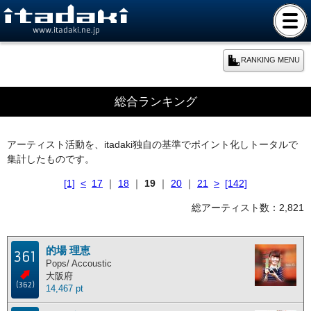
www.itadaki.ne.jp
RANKING MENU
期間別ランキング
総合ランキング
本日のランキング
アーティスト活動を、itadaki独自の基準でポイント化しトータルで
集計したものです。
週間ランキング
[1]
<
17
｜
18
｜
19
｜
20
｜
21
>
[142]
月間ランキング
総アーティスト数：2,821
年間ランキング
的場 理恵
361
Pops/ Accoustic
大阪府
総合ランキング
(362)
14,467 pt