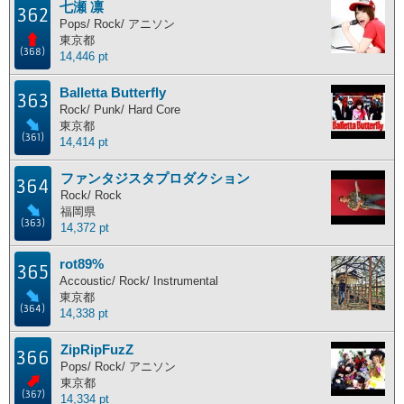
七瀬 凛
362
主な活動地別ランキング
Pops/ Rock/ アニソン
東京都
(368)
14,446 pt
主な活動地別に分けたランキングです。
Balletta Butterfly
北海道
東北地方
関東地方
中部地方
363
Rock/ Punk/ Hard Core
近畿地方
中国地方
四国地方
九州地方
東京都
(361)
14,414 pt
海外
ファンタジスタプロダクション
364
Rock/ Rock
福岡県
ポイント獲得履歴
(363)
14,372 pt
ポイント獲得履歴
rot89%
365
Accoustic/ Rock/ Instrumental
東京都
(364)
14,338 pt
ZipRipFuzZ
366
Pops/ Rock/ アニソン
東京都
(367)
14,334 pt