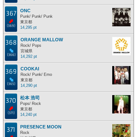
ONC
367
Punk/ Punk/ Punk
東京都
(369)
14,295 pt
ORANGE MALLOW
368
Rock/ Pops
宮城県
(366)
14,292 pt
COOKAI
369
Rock/ Punk/ Emo
東京都
(365)
14,290 pt
松本 浩司
370
Pops/ Rock
東京都
(371)
14,240 pt
PRESENCE MOON
371
Rock