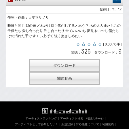
登録日：'15.7.2
作詞・作曲：大友マサノリ
昨日と同じ 朝の光 どれだけ待ち焦がれてると思う？ あの大人達たちこの
子供たち 愛し合ったり 許し合ったり 全てのいのち 夢見るいのち 傷だら
けの汚れた手で すくい上げて 強く抱きしめたい
[ 0.00 / 0件 ]
326
9
試聴：
ダウンロード：
ダウンロード
関連動画
アーティストランキング
アーティスト検索
特設ステージ
アーティストとして参加したい！
新規登録
対応機種について
利用規約