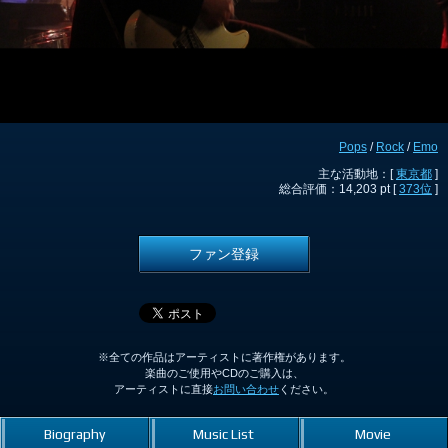
Pops
/
Rock
/
Emo
主な活動地：[
東京都
]
総合評価：14,203 pt [
373位
]
ファン登録
※全ての作品はアーティストに著作権があります。
楽曲のご使用やCDのご購入は、
アーティストに直接
お問い合わせ
ください。
Biography
Music List
Movie