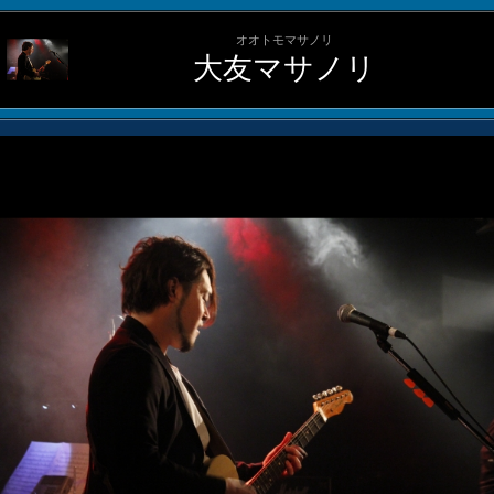
オオトモマサノリ
大友マサノリ