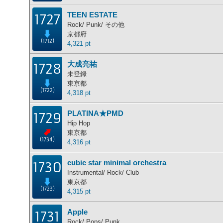
TEEN ESTATE
1727
Rock/ Punk/ その他
京都府
(1712)
4,321 pt
大成亮祐
1728
未登録
東京都
(1722)
4,318 pt
PLATINA★PMD
1729
Hip Hop
東京都
(1734)
4,316 pt
cubic star minimal orchestra
1730
Instrumental/ Rock/ Club
東京都
(1723)
4,315 pt
Apple
1731
Rock/ Pops/ Punk