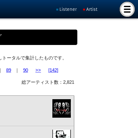
Listener
Artist
グ
ト化しトータルで集計したものです。
｜
89
｜
90
>>
[142]
総アーティスト数：2,821