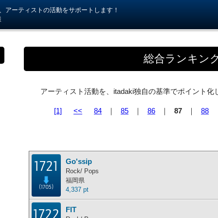
kiが、アーティストの活動をサポートします！
様
総合ランキン
アーティスト活動を、itadaki独自の基準でポイン
[1]
<<
84
｜
85
｜
86
｜
87
｜
88
Go'ssip
1721
Rock/ Pops
福岡県
(1705)
4,337 pt
FIT
1722