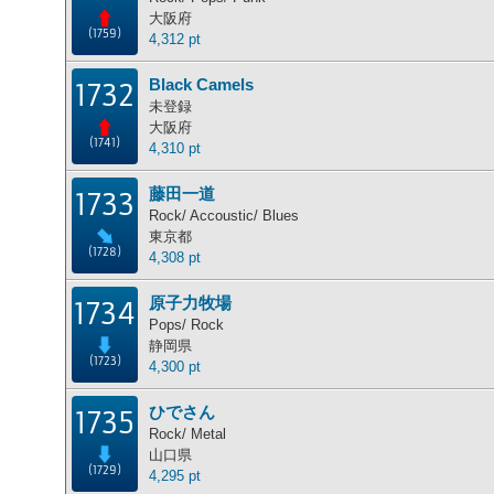
大阪府
(1759)
4,312 pt
Black Camels
1732
未登録
大阪府
(1741)
4,310 pt
藤田一道
1733
Rock/ Accoustic/ Blues
東京都
(1728)
4,308 pt
原子力牧場
1734
Pops/ Rock
静岡県
(1723)
4,300 pt
ひでさん
1735
Rock/ Metal
山口県
(1729)
4,295 pt