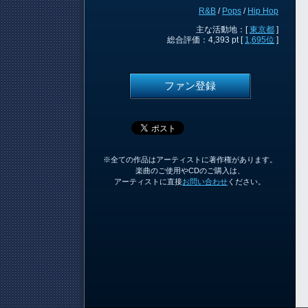
R&B
/
Pops
/
Hip Hop
主な活動地：[
東京都
]
総合評価：4,393 pt [
1,695位
]
ファン登録
※全ての作品はアーティストに著作権があります。
楽曲のご使用やCDのご購入は、
アーティストに直接
お問い合わせ
ください。