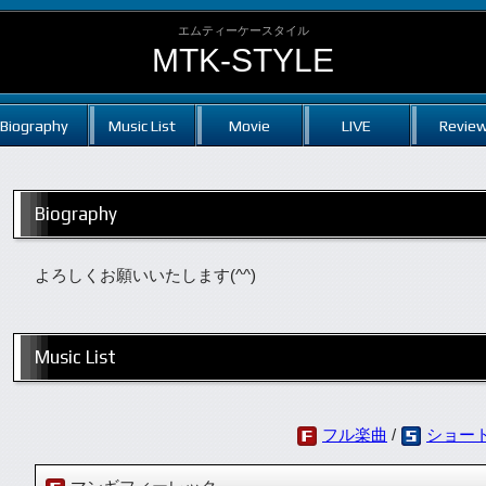
エムティーケースタイル
MTK-STYLE
Biography
Music List
Movie
LIVE
Revie
Biography
よろしくお願いいたします(^^)
Music List
フル楽曲
/
ショー