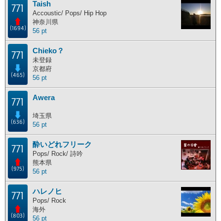
Taish
771
主な活動地別ランキング
Accoustic/ Pops/ Hip Hop
神奈川県
(1694)
56 pt
主な活動地別に分けたランキングです。
Chieko？
北海道
東北地方
関東地方
中部地方
771
未登録
近畿地方
中国地方
四国地方
九州地方
京都府
(465)
56 pt
海外
Awera
771
埼玉県
ポイント獲得履歴
(636)
56 pt
ポイント獲得履歴
酔いどれフリーク
771
Pops/ Rock/ 詩吟
熊本県
(975)
56 pt
ハレノヒ
771
Pops/ Rock
海外
(803)
56 pt