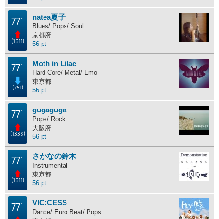
natea夏子
771
Blues/ Pops/ Soul
京都府
(1611)
56 pt
Moth in Lilac
771
Hard Core/ Metal/ Emo
東京都
(751)
56 pt
gugaguga
771
Pops/ Rock
大阪府
(1338)
56 pt
さかなの鈴木
771
Instrumental
東京都
(1611)
56 pt
VIC:CESS
771
Dance/ Euro Beat/ Pops