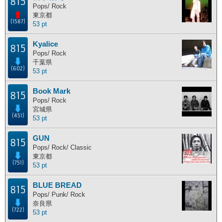
815
Pops/ Rock
東京都
(1587)
53 pt
Kyalice
815
Pops/ Rock
千葉県
(602)
53 pt
Book Mark
815
Pops/ Rock
宮城県
(451)
53 pt
GUN
815
Pops/ Rock/ Classic
東京都
(751)
53 pt
BLUE BREAD
815
Pops/ Punk/ Rock
奈良県
(722)
53 pt