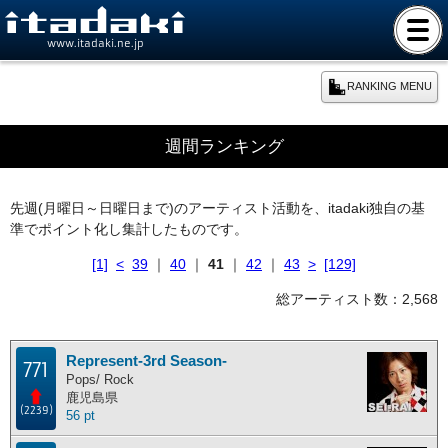
www.itadaki.ne.jp
RANKING MENU
期間別ランキング
週間ランキング
本日のランキング
先週(月曜日～日曜日まで)のアーティスト活動を、itadaki独自の基
準でポイント化し集計したものです。
週間ランキング
[1]
<
39
｜
40
｜
41
｜
42
｜
43
>
[129]
月間ランキング
総アーティスト数：2,568
年間ランキング
Represent-3rd Season-
771
Pops/ Rock
鹿児島県
総合ランキング
(2239)
56 pt