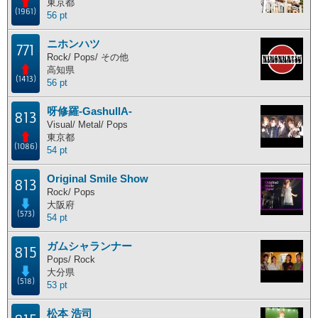
東京都
(1961)
56 pt
ニホンハツ
771
Rock/ Pops/ その他
高知県
(1413)
56 pt
呀修羅-GashullA-
813
Visual/ Metal/ Pops
東京都
(1086)
54 pt
Original Smile Show
813
Rock/ Pops
大阪府
(573)
54 pt
ガムシャランナー
815
Pops/ Rock
大分県
(518)
53 pt
松本 浩司