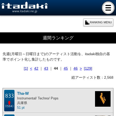
www.itadaki.ne.jp
RANKING MENU
期間別ランキング
週間ランキング
本日のランキング
先週(月曜日～日曜日まで)のアーティスト活動を、itadaki独自の基
準でポイント化し集計したものです。
週間ランキング
[1]
<
42
｜
43
｜
44
｜
45
｜
46
>
[129]
月間ランキング
総アーティスト数：2,568
年間ランキング
Tha-W
833
Instrumental/ Techno/ Pops
兵庫県
総合ランキング
(1594)
51 pt