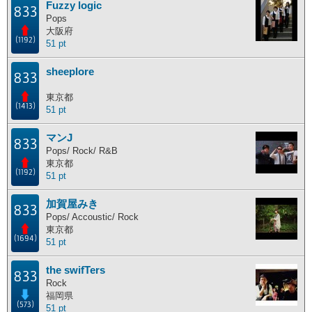
Fuzzy logic
833
主な活動地別ランキング
Pops
大阪府
(1192)
51 pt
主な活動地別に分けたランキングです。
sheeplore
北海道
東北地方
関東地方
中部地方
833
近畿地方
中国地方
四国地方
九州地方
東京都
(1413)
51 pt
海外
マンJ
833
Pops/ Rock/ R&B
東京都
ポイント獲得履歴
(1192)
51 pt
ポイント獲得履歴
加賀屋みき
833
Pops/ Accoustic/ Rock
東京都
(1694)
51 pt
the swifTers
833
Rock
福岡県
(573)
51 pt