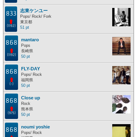
志東ケンユー
833
Pops/ Rock/ Fork
東京都
(1192)
51 pt
mantaro
868
Pops
長崎県
(1192)
50 pt
FLY-DAY
868
Pops/ Rock
福岡県
(-)
50 pt
Close up
868
Rock
熊本県
(975)
50 pt
noumi yoshie
868
Pops/ Rock