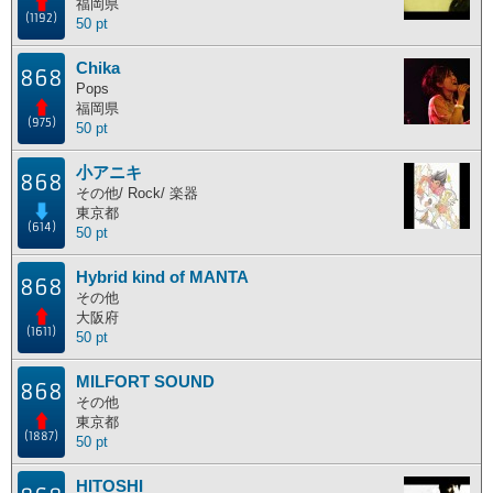
福岡県
(1192)
50 pt
Chika
868
Pops
福岡県
(975)
50 pt
小アニキ
868
その他/ Rock/ 楽器
東京都
(614)
50 pt
Hybrid kind of MANTA
868
その他
大阪府
(1611)
50 pt
MILFORT SOUND
868
その他
東京都
(1887)
50 pt
HITOSHI