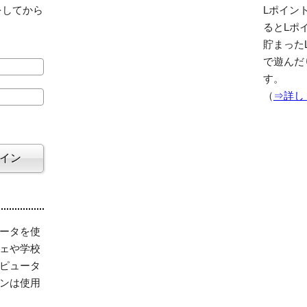
をしてから
Lポイント
るとLポ
貯まった
で遊んだ
す。
（
⇒詳し
ータを使
ェや学校
ピュータ
ンは使用