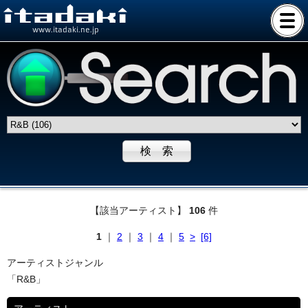
www.itadaki.ne.jp
【該当アーティスト】
106
件
1
｜
2
｜
3
｜
4
｜
5
>
[6]
アーティストジャンル
「R&B」