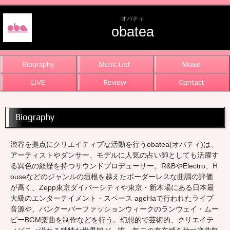
オバティ
obatea
Biography
Music List
Movie
LIVE
Review
Contact
Biography
渋谷を拠点にクリエイティブな活動を行うobatea(オバティ)は、
アーティストやダンサー、モデルに人気の占い師としても活躍す
る異色の経歴を持つサウンドプロデューサー。R&BやElectro、H
ouseなどのジャンルの垣根を越えたボーダーレスな曲調の評価
が高く、Zepp東京ダイバーシティや東京・新木場にある日本最
大級のエンターテイメント・スペース ageHaで行われたライブ
音源や、バンクーバーファッションウィークのランウェイ・ムー
ビーBGM楽曲を制作などを行う。幻想的で芸術的、クリエイテ