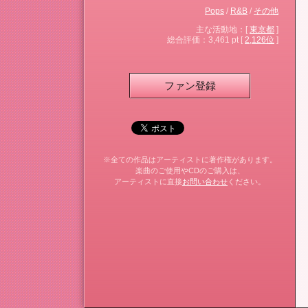
Pops
/
R&B
/
その他
主な活動地：[
東京都
]
総合評価：3,461 pt [
2,126位
]
ファン登録
※全ての作品はアーティストに著作権があります。
楽曲のご使用やCDのご購入は、
アーティストに直接
お問い合わせ
ください。