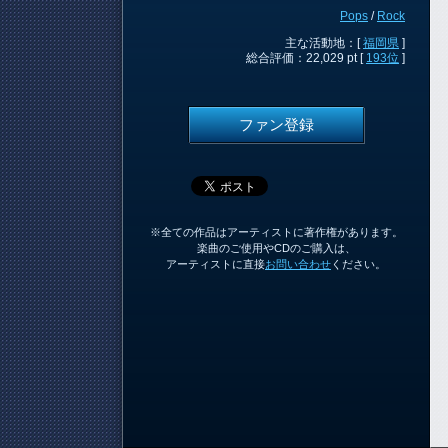
Pops
/
Rock
主な活動地：[
福岡県
]
総合評価：22,029 pt [
193位
]
ファン登録
※全ての作品はアーティストに著作権があります。
楽曲のご使用やCDのご購入は、
アーティストに直接
お問い合わせ
ください。