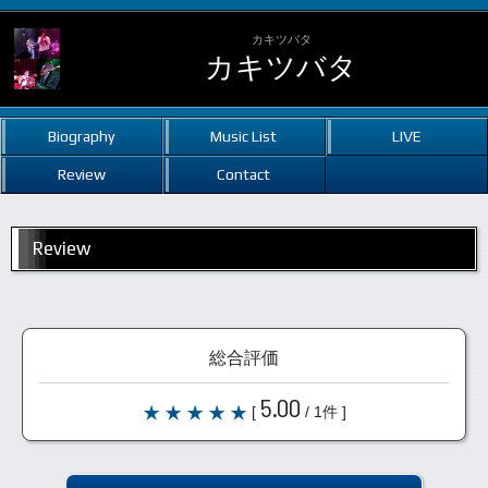
カキツバタ
カキツバタ
Biography
Music List
LIVE
Review
Contact
Review
総合評価
5.00
[
/ 1件 ]