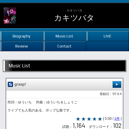
カキツバタ
カキツバタ
Biography
Music List
LIVE
Review
Contact
Music List
grasp!
登録日：'07.9.4
作詞：ゆういち 作曲：ゆういち＆しょうご
ライブでも人気のある、ポップな曲です。
[ 5.00 /
1件
]
1,164
102
試聴：
ダウンロード：