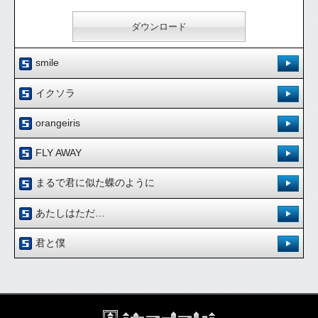
ダウンロード
smile
登録日：'07.9.4
イクソラ
作詞・作曲：ゆういち
登録日：'07.9.4
orangeiris
聴く人が笑顔になれば良いなと思いつくりました。
作詞・作曲：ゆういち
登録日：'07.9.4
[ 0.00 / 0件 ]
FLY AWAY
恋する女の子のまっすぐな気持ちを歌った曲です。
876
42
作詞・作曲：ゆういち
試聴：
ダウンロード：
登録日：'07.9.4
[ 0.00 / 0件 ]
まるで君に似た蝶のように
あなたに贈るカキツバタからの応援歌。
904
64
作詞・作曲：しょうご
試聴：
ダウンロード：
ダウンロード
登録日：'09.11.19
[ 0.00 / 0件 ]
あたしはただ…
ベースラインが印象的な疾走感のある曲です。空飛べます。
766
24
作詞：かおり 作曲：しょうご
試聴：
ダウンロード：
ダウンロード
登録日：'09.11.19
[ 0.00 / 0件 ]
君と僕
蝶々舞う小春日にこの曲を持ってピクニック!!
811
38
作詞：かおり 作曲：しょうご
試聴：
ダウンロード：
ダウンロード
登録日：'09.11.19
[ 0.00 / 0件 ]
不安な心境をマイナーコード調の曲で表現しました。
610
5
作詞：かおり 作曲：しょうご
試聴：
ダウンロード：
ダウンロード
[ 0.00 / 0件 ]
この星の終末がくるとしたら、あなたは誰とすごしますか？
499
6