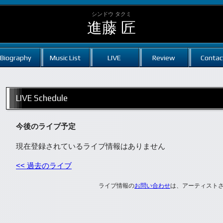
シンドウ タクミ
進藤 匠
Biography
Music List
LIVE
Review
Contac
LIVE Schedule
今後のライブ予定
現在登録されているライブ情報はありません
<< 過去のライブ
ライブ情報の
お問い合わせ
は、アーティスト