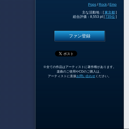
Pops
/
Rock
/
Emo
主な活動地：[
東京都
]
総合評価：8,553 pt [
735位
]
ファン登録
※全ての作品はアーティストに著作権があります。
楽曲のご使用やCDのご購入は、
アーティストに直接
お問い合わせ
ください。