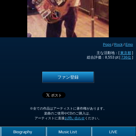
Pops
/
Rock
/
Emo
主な活動地：[
東京都
]
総合評価：8,553 pt [
736位
]
ファン登録
※全ての作品はアーティストに著作権があります。
楽曲のご使用やCDのご購入は、
アーティストに直接
お問い合わせ
ください。
Biography
Music List
LIVE