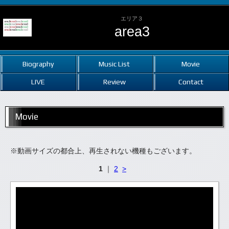
エリア３
area3
Biography
Music List
Movie
LIVE
Review
Contact
Movie
※動画サイズの都合上、再生されない機種もございます。
1
｜
2
>