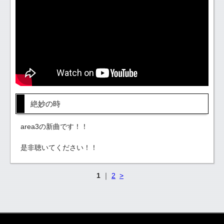
絶妙の時
area3の新曲です！！
是非聴いてください！！
1
｜
2
>