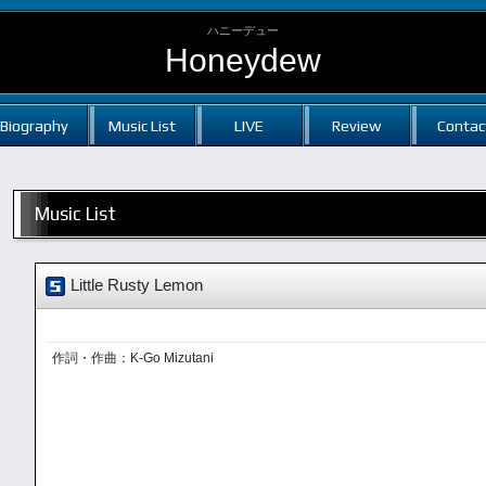
ハニーデュー
Honeydew
Biography
Music List
LIVE
Review
Contac
Music List
Little Rusty Lemon
作詞・作曲：K-Go Mizutani