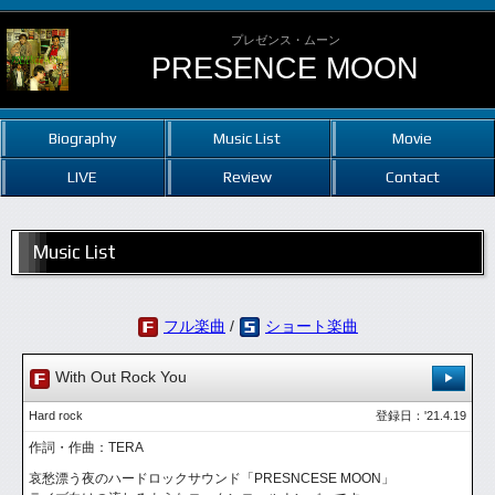
プレゼンス・ムーン
PRESENCE MOON
Biography
Music List
Movie
LIVE
Review
Contact
Music List
フル楽曲
/
ショート楽曲
With Out Rock You
Hard rock
登録日：'21.4.19
作詞・作曲：TERA
哀愁漂う夜のハードロックサウンド「PRESNCESE MOON」